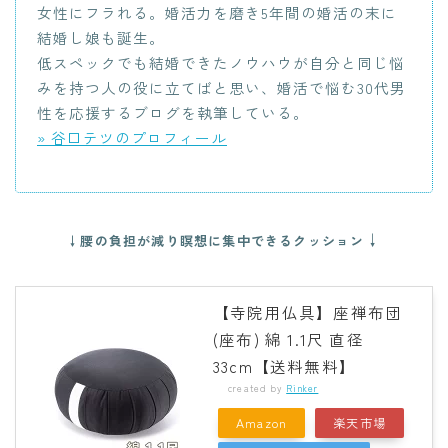
女性にフラれる。婚活力を磨き5年間の婚活の末に
結婚し娘も誕生。
低スペックでも結婚できたノウハウが自分と同じ悩
みを持つ人の役に立てばと思い、婚活で悩む30代男
性を応援するブログを執筆している。
» 谷口テツのプロフィール
↓
↓腰の負担が減り瞑想に集中できるクッション
【寺院用仏具】座禅布団
(座布) 綿 1.1尺 直径
33cm【送料無料】
created by
Rinker
Amazon
楽天市場