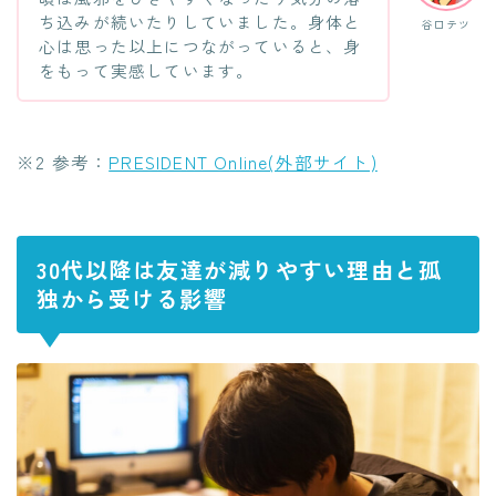
ち込みが続いたりしていました。身体と
谷口テツ
心は思った以上につながっていると、身
をもって実感しています。
※2 参考：
PRESIDENT Online(外部サイト)
30代以降は友達が減りやすい理由と孤
独から受ける影響