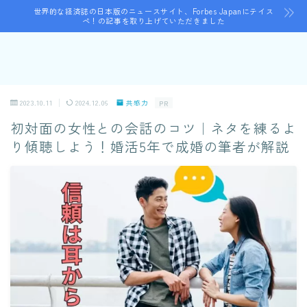
世界的な経済誌の日本版のニュースサイト、Forbes Japanにテイス
ペ！の記事を取り上げていただきました
2023.10.11
2024.12.06
共感力
PR
初対面の女性との会話のコツ｜ネタを練るよ
り傾聴しよう！婚活5年で成婚の筆者が解説