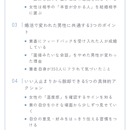
女性は相手の「本音が分かる人」を結婚相手
に選ぶ
婚活で変われた男性に共通する3つのポイン
ト
素直にフィードバックを受け入れた人が成婚
している
「面接みたいな会話」をやめた男性が変わっ
た理由
筆者自身が350人にフラれて気づいたこと
いい人止まりから脱却できる5つの具体的ア
クション
女性の「温度感」を確認するサインを知る
素の自分を小さな場面から少しずつ見せてい
く
自分の意見・好みをはっきり伝える習慣をつ
ける