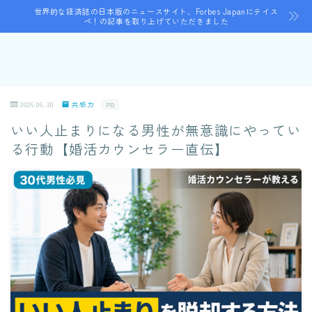
世界的な経済誌の日本版のニュースサイト、Forbes Japanにテイス
ペ！の記事を取り上げていただきました
2026.06.30
共感力
PR
いい人止まりになる男性が無意識にやってい
る行動【婚活カウンセラー直伝】