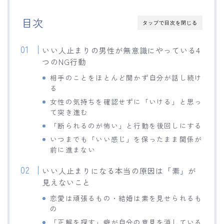
目次
タップで目次を閉じる
いい人止まりの男性が無意識にやっている4
つのNG行動
相手のことをほとんど聞かず自分が話し続け
る
女性の気持ちを確認せずに「いける」と思っ
て突き進む
「断られるのが怖い」と行動を後回しにする
いつまでも「いい感じ」を保ったまま関係が
前に進まない
いい人止まりになる本当の原因は「素」が
見えないこと
恋愛は頑張るもの・結婚は素を見せられるも
の
「正解を探す」癖が自分の意見を消している