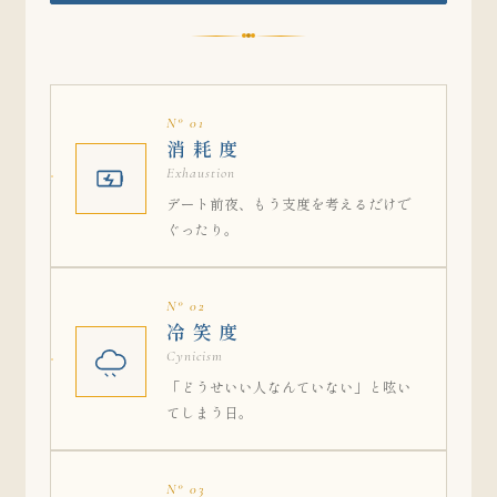
N° 01
消 耗 度
Exhaustion
デート前夜、もう支度を考えるだけで
ぐったり。
N° 02
冷 笑 度
Cynicism
「どうせいい人なんていない」と呟い
てしまう日。
N° 03