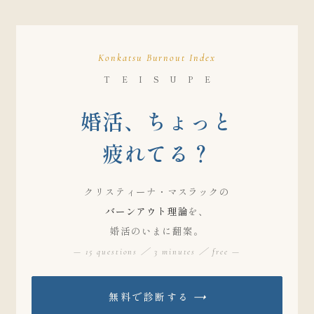
Konkatsu Burnout Index
T E I S U P E
婚活、ちょっと
疲れてる？
クリスティーナ・マスラックの
バーンアウト理論
を、
婚活のいまに翻案。
— 15 questions ／ 3 minutes ／ free —
無料で診断する
→