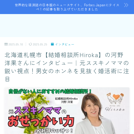
世界的な経済誌の日本版のニュースサイト、Forbes Japanにテイス
ペ！の記事を取り上げていただきました
2025.09.10
2025.09.29
インタビュー
北海道札幌市【結婚相談所Hiroka】の河野
洋果さんにインタビュー｜元ススキノママの
鋭い視点！男女のホンネを見抜く婚活術に注
目