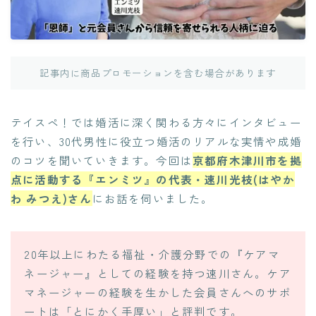
記事内に商品プロモーションを含む場合があります
テイスペ！では婚活に深く関わる方々にインタビュー
を行い、30代男性に役立つ婚活のリアルな実情や成婚
のコツを聞いていきます。今回は
京都府木津川市を拠
点に活動する『エンミツ』の代表・速川光枝(はやか
わ みつえ)さん
にお話を伺いました。
20年以上にわたる福祉・介護分野での『ケアマ
ネージャー』としての経験を持つ速川さん。ケア
マネージャーの経験を生かした会員さんへのサポ
ートは「とにかく手厚い」と評判です。