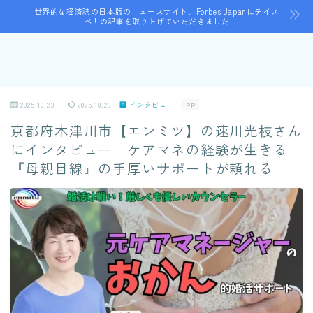
世界的な経済誌の日本版のニュースサイト、Forbes Japanにテイス
ペ！の記事を取り上げていただきました
2025.10.23
2025.10.26
インタビュー
PR
京都府木津川市【エンミツ】の速川光枝さん
にインタビュー｜ケアマネの経験が生きる
『母親目線』の手厚いサポートが頼れる