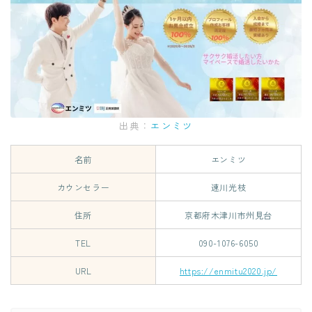
出典：
エンミツ
名前
エンミツ
カウンセラー
速川光枝
住所
京都府木津川市州見台
TEL
090-1076-6050
URL
https://enmitu2020.jp/