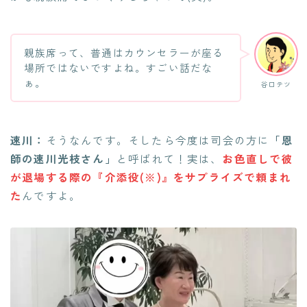
親族席って、普通はカウンセラーが座る
場所ではないですよね。すごい話だな
ぁ。
谷口テツ
速川：
そうなんです。そしたら今度は司会の方に
「恩
師の速川光枝さん」
と呼ばれて！実は、
お色直しで彼
が退場する際の『介添役(※)』をサプライズで頼まれ
た
んですよ。