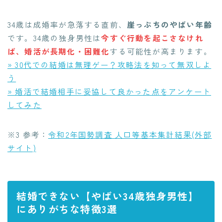
34歳は成婚率が急落する直前、
崖っぷちのやばい年齢
です。34歳の独身男性は
今すぐ行動を起こさなけれ
ば、婚活が長期化・困難化
する可能性が高まります。
» 30代での結婚は無理ゲー？攻略法を知って無双しよ
う
» 婚活で結婚相手に妥協して良かった点をアンケート
してみた
※3 参考：
令和2年国勢調査 人口等基本集計結果(外部
サイト)
結婚できない【やばい34歳独身男性】
にありがちな特徴3選