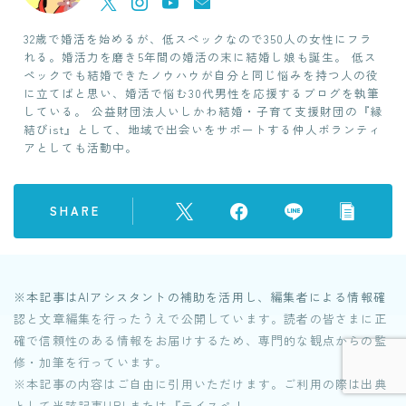
32歳で婚活を始めるが、低スペックなので350人の女性にフラ
れる。婚活力を磨き5年間の婚活の末に結婚し娘も誕生。 低ス
ペックでも結婚できたノウハウが自分と同じ悩みを持つ人の役
に立てばと思い、婚活で悩む30代男性を応援するブログを執筆
している。 公益財団法人いしかわ結婚・子育て支援財団の『縁
結びist』として、地域で出会いをサポートする仲人ボランティ
アとしても活動中。
SHARE
※本記事はAIアシスタントの補助を活用し、編集者による情報確
認と文章編集を行ったうえで公開しています。読者の皆さまに正
確で信頼性のある情報をお届けするため、専門的な観点からの監
修・加筆を行っています。
※本記事の内容はご自由に引用いただけます。ご利用の際は出典
として当該記事URLまたは『テイスペ！