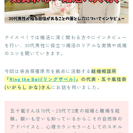
テイスペ！では婚活に深く関わる方々にインタビュー
を行い、30代男性に役立つ婚活のリアルな実情や成婚
のコツを聞いていきます。
今回は奈良県橿原市を拠点に活動する
結婚相談所
『
Ring the Bell(リングザベル)
』の代表・五十嵐佳奈
(いがらし かな)さん
にお話を伺いました。
五十嵐さんは10代・20代で2度の結婚と離婚を経
験。酸いも甘いも知っているからこその自然体の
アドバイスと、心理カウンセラーとしてのスキル