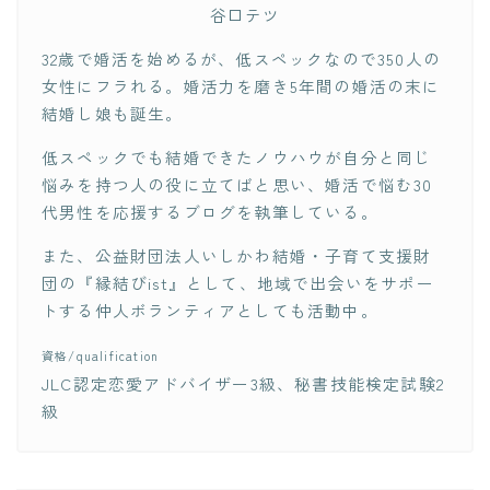
谷口テツ
32歳で婚活を始めるが、低スペックなので350人の
女性にフラれる。婚活力を磨き5年間の婚活の末に
結婚し娘も誕生。
低スペックでも結婚できたノウハウが自分と同じ
悩みを持つ人の役に立てばと思い、婚活で悩む30
代男性を応援するブログを執筆している。
また、公益財団法人いしかわ結婚・子育て支援財
団の『縁結びist』として、地域で出会いをサポー
トする仲人ボランティアとしても活動中。
資格/qualification
JLC認定恋愛アドバイザー3級、秘書技能検定試験2
級