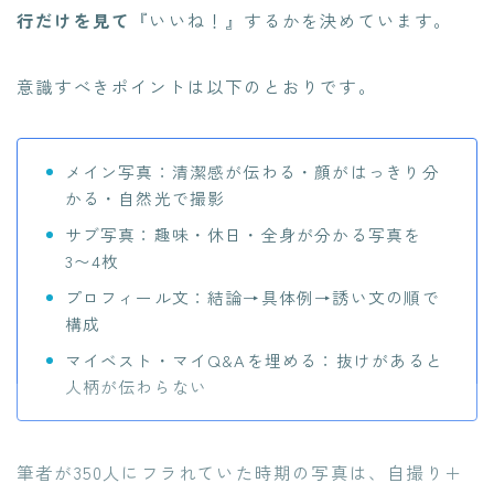
行だけを見て
『いいね！』するかを決めています。
意識すべきポイントは以下のとおりです。
メイン写真：清潔感が伝わる・顔がはっきり分
かる・自然光で撮影
サブ写真：趣味・休日・全身が分かる写真を
3〜4枚
プロフィール文：結論→具体例→誘い文の順で
構成
マイベスト・マイQ&Aを埋める：抜けがあると
人柄が伝わらない
筆者が350人にフラれていた時期の写真は、自撮り＋