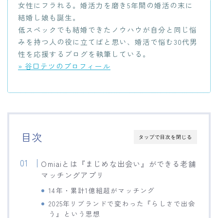
女性にフラれる。婚活力を磨き5年間の婚活の末に
結婚し娘も誕生。
低スペックでも結婚できたノウハウが自分と同じ悩
みを持つ人の役に立てばと思い、婚活で悩む30代男
性を応援するブログを執筆している。
» 谷口テツのプロフィール
目次
タップで目次を閉じる
Omiaiとは『まじめな出会い』ができる老舗
マッチングアプリ
14年・累計1億組超がマッチング
2025年リブランドで変わった『らしさで出会
う』という思想