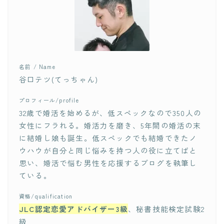
名前 / Name
谷口テツ(てっちゃん)
プロフィール/profile
32歳で婚活を始めるが、低スペックなので350人の
女性にフラれる。婚活力を磨き、5年間の婚活の末
に結婚し娘も誕生。低スペックでも結婚できたノ
ウハウが自分と同じ悩みを持つ人の役に立てばと
思い、婚活で悩む男性を応援するブログを執筆し
ている。
資格/qualification
JLC認定恋愛アドバイザー3級
、秘書技能検定試験2
級