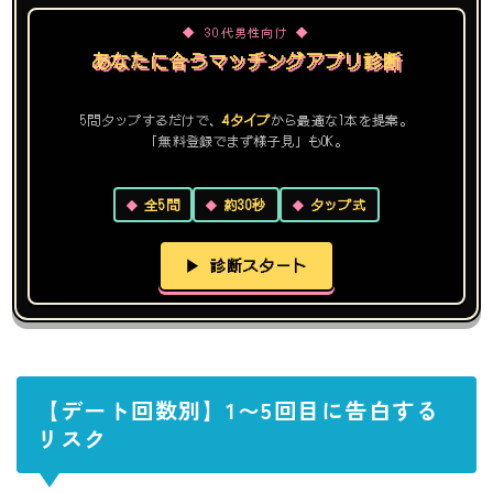
◆ 30代男性向け ◆
あなたに合うマッチングアプリ診断
5問タップするだけで、
4タイプ
から最適な1本を提案。
「無料登録でまず様子見」もOK。
全5問
約30秒
タップ式
▶ 診断スタート
【デート回数別】1〜5回目に告白する
リスク