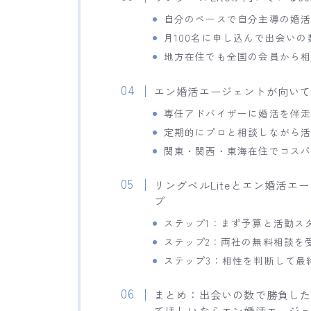
自分のペースで自分主導の婚
月100名に申し込んで出会い
地方在住でも全国の会員から
エン婚活エージェントが向いて
専任アドバイザーに婚活を伴
定期的にプロと相談しながら
関東・関西・東海在住でコス
リングベルLiteとエン婚活エ
プ
ステップ1：まず予算と活動ス
ステップ2：両社の無料相談を
ステップ3：相性を判断して最
まとめ：出会いの数で勝負した
てほしいならエン婚活エージ