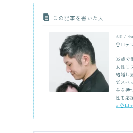
この記事を書いた人
名前 / Na
谷口
32歳
女性に
結婚し
低スペ
みを持
性を応
» 谷