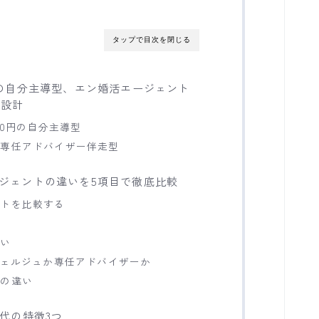
タップで目次を閉じる
申込の自分主導型、エン婚活エージェント
る設計
金0円の自分主導型
：専任アドバイザー伴走型
ージェントの違いを5項目で徹底比較
ストを比較する
違い
シェルジュか専任アドバイザーか
アの違い
0代の特徴3つ