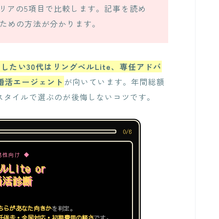
リアの5項目で比較します。記事を読め
ぶための方法が分かります。
したい30代はリングベルLite、専任アドバ
婚活エージェント
が向いています。年間総額
スタイルで選ぶのが後悔しないコツです。
0/6
男性向け ◆
Lite or
婚活診断
ちらがあなた向きか
を判定。
専任伴走・全国対応・初期費用の軽さ
です。