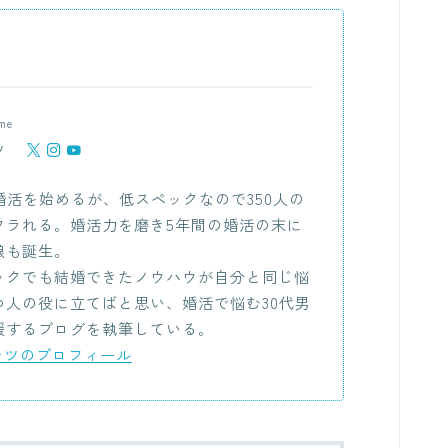
me
テツ
で婚活を始めるが、低スペックなので350人の
フラれる。婚活力を磨き5年間の婚活の末に
娘も誕生。
ックでも結婚できたノウハウが自分と同じ悩
つ人の役に立てばと思い、婚活で悩む30代男
援するブログを執筆している。
口テツのプロフィール