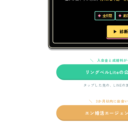
全6問
約
▶ 診
入会金と成婚料が
リングベルLite
タップした先の、LINE
3か月以内に出会
エン婚活エージェ