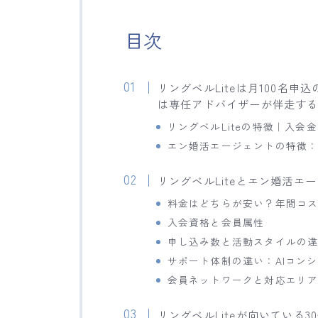
目次
リングベルLiteは月100名
は専任アドバイザーが伴走す
リングベルLiteの特徴｜入会
エン婚活エージェントの特徴
リングベルLiteとエン婚活エ
料金はどちらが安い？年間コ
入会資格と会員属性
申し込み数と活動スタイルの
サポート体制の違い：AIコン
会員ネットワークと対応エリ
リングベルLiteが向いている3