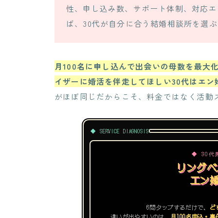
性、申し込み数、サポート体制、対応エ
ば、30代が自分に合う結婚相談所を選
月100名に申し込んで出会いの母数を最大化
イザーに婚活を伴走してほしい30代はエン
がほぼ同じだからこそ、料金ではなく活動
◆ SERVICE DIAGNOSIS
◆ 30代
リングベル
エン
6問タップするだけで、
ど
違いが出やすいのは、
月100名申込・