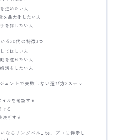
活を進めたい人
の数を最大化したい人
相手を探したい人
いる30代の特徴3つ
走してほしい人
活動を進めたい人
パ婚活をしたい人
ージェントで失敗しない選び方3ステッ
タイルを確認する
受ける
終決断する
いならリングベルLite、プロに伴走し
ェント