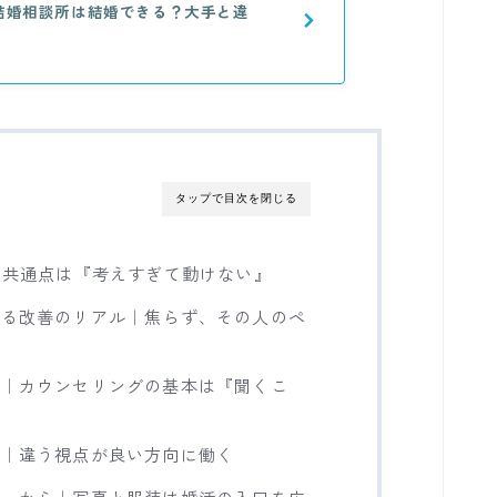
の結婚相談所は結婚できる？大手と違
タップで目次を閉じる
の共通点は『考えすぎて動けない』
える改善のリアル｜焦らず、その人のペ
る｜カウンセリングの基本は『聞くこ
み｜違う視点が良い方向に働く
目』から｜写真と服装は婚活の入口を広