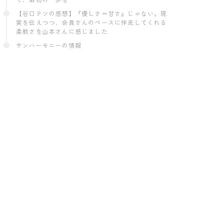
【谷口テツの感想】『優しさ＝甘さ』じゃない。現
実を伝えつつ、会員さんのペースに伴走してくれる
柔軟さを山本さんに感じました
サンハーモニーの情報