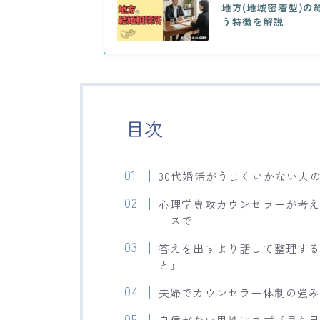
地方(地域密着型)
う特徴を解説
目次
30代婚活がうまくいかない人
心理学専攻カウンセラーが考
ースで
答えを出すより話して整理す
と』
夫婦でカウンセラー体制の強
自信がない男性はまず『見た