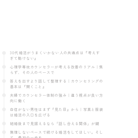
30代婚活がうまくいかない人の共通点は『考えす
ぎて動けない』
心理学専攻カウンセラーが考える改善のリアル｜焦
らず、その人のペースで
答えを出すより話して整理する｜カウンセリングの
基本は『聞くこと』
夫婦でカウンセラー体制の強み｜違う視点が良い方
向に働く
自信がない男性はまず『見た目』から｜写真と服装
は婚活の入口を広げる
結婚後まで見据えるなら「話し合える関係」が鍵
無理しないペースで続ける婚活をしてほしい。そし
て、最初の一歩を