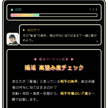
◆ STEP
1 / 3
▶ 谷口テツ
その”普通”の条件、実は何％に当てはまる？一緒に確か
めよう。
◆ 婚活マーケット診断 ◆
婚活 高望み度チェック
あなたが「普通」と思っている
相手の条件
、実は未婚
者の何％に当てはまるのか？
年齢・年収・身長・学歴から、
相手市場のレア度
を一
瞬で診断します。