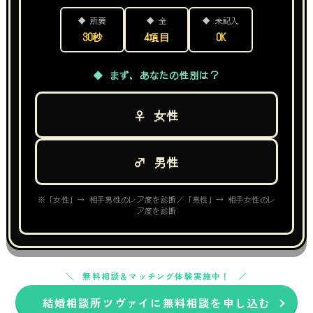
◆ 所要
◆ 全
◆ 未記入
30秒
4項目
OK
◆ まず、あなたの性別は？
♀ 女性
♂ 男性
※「女性」→ 相手男性のレア度を診断／「男性」→ 相手女性のレ
ア度を診断
無料相談＆マッチング体験実施中！
結婚相談所ツヴァイに無料相談を申し込む