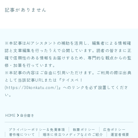
Contact
記事がありません
category
※本記事はAIアシスタントの補助を活用し、編集者による情報確
はじめに
5
認と文章編集を行ったうえで公開しています。読者の皆さまに正
確で信頼性のある情報をお届けするため、専門的な観点からの監
客観力
12
修・加筆を行っています。
※本記事の内容はご自由に引用いただけます。ご利用の際は出典
生活力
8
として当該記事URLまたは『テイスペ！
(https://30konkatu.com/)』へのリンクを必ず設置してくださ
健康力
6
い。
共感力
11
行動力
HOME
自分磨き
14
Follow Me
マッチングアプリ
プライバシーポリシー＆免責事項
執筆ポリシー
広告ポリシー
38
著作権について
婚活に役立つメディアなどのご紹介
運営者概要