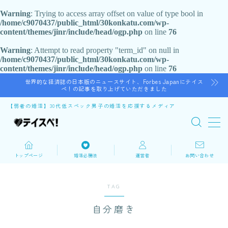
Warning
: Trying to access array offset on value of type bool in
/home/c9070437/public_html/30konkatu.com/wp-
content/themes/jinr/include/head/ogp.php
on line
76
Warning
: Attempt to read property "term_id" on null in
/home/c9070437/public_html/30konkatu.com/wp-
content/themes/jinr/include/head/ogp.php
on line
76
谷口テツ
世界的な経済誌の日本版のニュースサイト、Forbes Japanにテイス
婚活リカバリーコーチ
ペ！の記事を取り上げていただきました
【弱者の婚活】30代低スペック男子の婚活を応援するメディア
32歳で婚活を始めるが、低スペックなので350人の女性
にフラれる。婚活力を磨き5年間の婚活の末に結婚し娘
も誕生。 低スペックでも結婚できたノウハウが自分と
同じ悩みを持つ人の役に立てばと思い、婚活で悩む30代
男性を応援するブログを執筆している。 公益財団法人
トップページ
婚活必勝法
運営者
お問い合わせ
いしかわ結婚・子育て支援財団の『縁結びist』とし
て、地域で出会いをサポートする仲人ボランティアとし
ても活動中。
TAG
プロフィールを読む
自分磨き
X
Instagram
YouTube