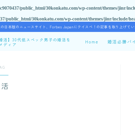
c9070437/public_html/30konkatu.com/wp-content/themes/jinr/inc
37/public_html/30konkatu.com/wp-content/themes/jinr/include/he
の日本版のニュースサイト、Forbes Japanにテイスペ！の記事を取り上げて
婚活】30代低スペック男子の婚活を
Home
婚活必勝バ
メディア
婚活を始めるが、低スペックなので350人の女性にフラれる。婚活力を磨き
結婚できたノウハウが自分と同じ悩みを持つ人の役に立てばと思い、婚活
AG
 公益財団法人いしかわ結婚・子育て支援財団の『縁結びist』として、
も活動中。
婚活
Instagram
YouTube
Contact