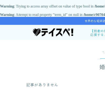
Warning
: Trying to access array offset on value of type bool in
/home/
Warning
: Attempt to read property "term_id" on null in
/home/c90704
世界的な経済誌
【弱者の
応援する
Profile
32歳で
ックでも
T
ている。
アとして
谷口テツ
婚活リカバリーコーチ
X
記事がありません
はじめに
5