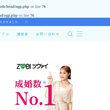
lude/head/ogp.php
on line
76
ad/ogp.php
on line
76
いただきました
イブル
運営者
お問い合わせ
プロフィールを読む
5年間の婚活の末に結婚し娘も誕生。 低スペ
で悩む30代男性を応援するブログを執筆し
地域で出会いをサポートする仲人ボランティ