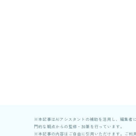
インタビュー
28
婚活ニュース
1
婚活記録
8
お知らせ
1
※本記事はAIアシスタントの補助を活用し、編集
門的な観点からの監修・加筆を行っています。
※本記事の内容はご自由に引用いただけます。ご利用の際は