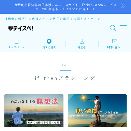
世界的な経済誌の日本版のニュースサイト、Forbes Japanにテイス
ペ！の記事を取り上げていただきました
【弱者の婚活】30代低スペック男子の婚活を応援するメディア
谷口テツ
トップページ
婚活必勝法
運営者
お問い合わせ
婚活リカバリーコーチ
32歳で婚活を始めるが、低スペックなので350人の女性
TAG
にフラれる。婚活力を磨き5年間の婚活の末に結婚し娘
if-thenプランニング
も誕生。 低スペックでも結婚できたノウハウが自分と
同じ悩みを持つ人の役に立てばと思い、婚活で悩む30代
男性を応援するブログを執筆している。 公益財団法人
いしかわ結婚・子育て支援財団の『縁結びist』とし
て、地域で出会いをサポートする仲人ボランティアとし
ても活動中。
プロフィールを読む
X
Instagram
YouTube