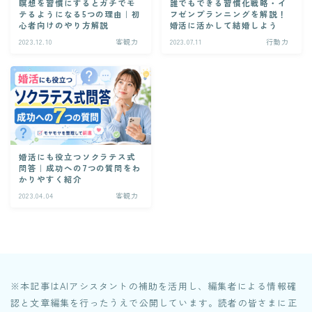
瞑想を習慣にするとガチでモ
誰でもできる習慣化戦略・イ
Contact
テるようになる5つの理由｜初
フゼンプランニングを解説！
心者向けのやり方解説
婚活に活かして結婚しよう
2023.12.10
客観力
2023.07.11
行動力
category
はじめに
5
客観力
12
婚活にも役立つソクラテス式
生活力
問答｜成功への7つの質問をわ
8
かりやすく紹介
2023.04.04
客観力
健康力
6
共感力
11
行動力
14
※本記事はAIアシスタントの補助を活用し、編集者による情報確
マッチングアプリ
38
認と文章編集を行ったうえで公開しています。読者の皆さまに正