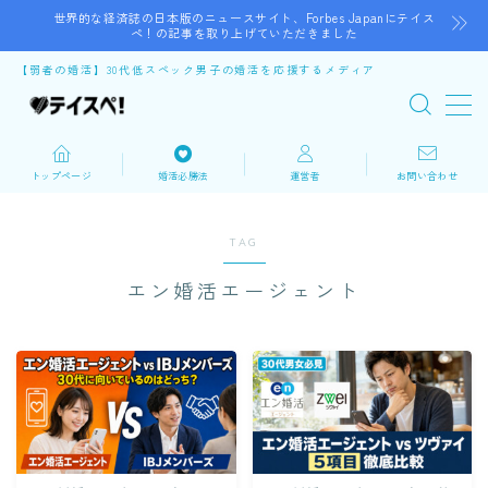
世界的な経済誌の日本版のニュースサイト、Forbes Japanにテイス
ペ！の記事を取り上げていただきました
【弱者の婚活】30代低スペック男子の婚活を応援するメディア
谷口テツ
トップページ
婚活必勝法
運営者
お問い合わせ
婚活リカバリーコーチ
32歳で婚活を始めるが、低スペックなので350人の女性
TAG
にフラれる。婚活力を磨き5年間の婚活の末に結婚し娘
エン婚活エージェント
も誕生。 低スペックでも結婚できたノウハウが自分と
同じ悩みを持つ人の役に立てばと思い、婚活で悩む30代
男性を応援するブログを執筆している。 公益財団法人
いしかわ結婚・子育て支援財団の『縁結びist』とし
て、地域で出会いをサポートする仲人ボランティアとし
ても活動中。
プロフィールを読む
X
Instagram
YouTube