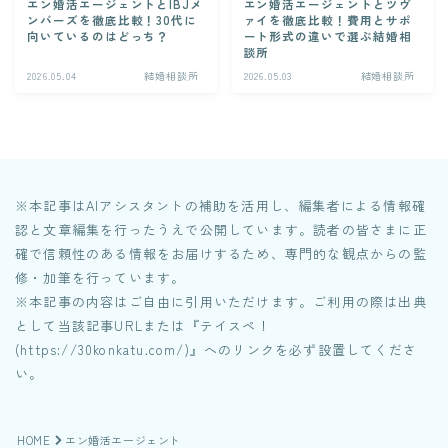
エン婚活エージェントとIBJメ
エン婚活エージェントとツヴ
Contact
ンバーズを徹底比較！30代に
ァイを徹底比較！費用とサポ
向いているのはどっち？
ート形式の違いで選ぶ結婚相
談所
2026.05.04
結婚相談所
2026.05.03
結婚相談所
category
はじめに
5
客観力
12
※本記事はAIアシスタントの補助を活用し、編集者による情報確
認と文章編集を行ったうえで公開しています。読者の皆さまに正
生活力
8
確で信頼性のある情報をお届けするため、専門的な観点からの監
修・加筆を行っています。
健康力
6
※本記事の内容はご自由に引用いただけます。ご利用の際は出典
として当該記事URLまたは『テイスペ！
共感力
11
(https://30konkatu.com/)』へのリンクを必ず設置してくださ
い。
行動力
14
マッチングアプリ
38
HOME
エン婚活エージェント